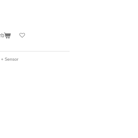
rb
D + Sensor