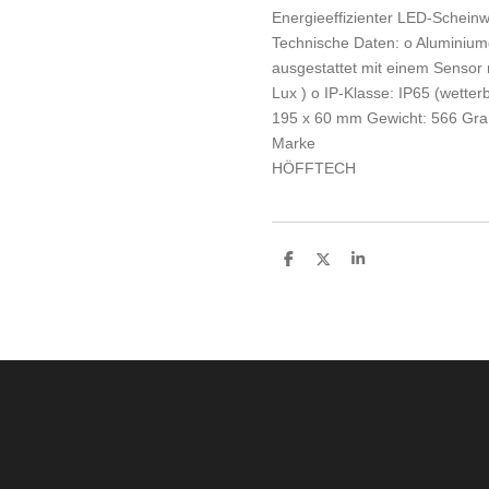
Energieeffizienter LED-Schein
Technische Daten: o Aluminium
ausgestattet mit einem Sensor 
Lux ) o IP-Klasse: IP65 (wette
195 x 60 mm Gewicht: 566 Gr
Marke
HÖFFTECH
T
T
T
e
e
e
i
i
i
l
l
l
e
e
e
n
n
n