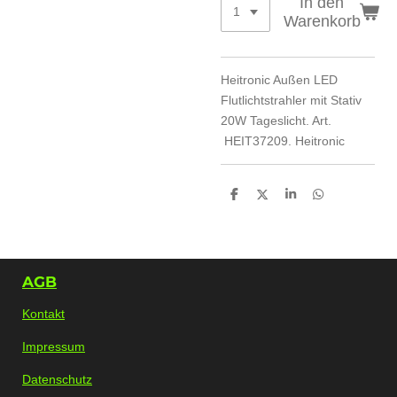
In den
Warenkorb
Heitronic Außen LED
Flutlichtstrahler mit Stativ
20W Tageslicht. Art.
HEIT37209. Heitronic
T
T
T
T
e
e
e
e
i
i
i
i
l
l
l
l
e
e
e
e
n
n
n
n
AGB
Kontakt
Impressum
Datenschutz