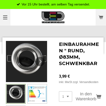
Vor 15 Uhr bestellt, am selben Tag versendet.
Zum
Hauptinhalt
springen
EINBAURAHME
N " RUND,
Ø83MM,
SCHWENKBAR
3,99 €
inkl. MwSt zzgl. Versandkosten
In den
Warenkorb