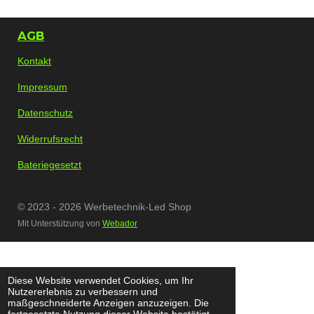
e
e
e
e
n
n
n
n
AGB
Kontakt
Impressum
Datenschutz
Widerrufsrecht
Bateriegesetzt
© 2023 - 2026 Werbetechnik-Led Shop
Mit Unterstützung von
Webador
Diese Website verwendet Cookies, um Ihr
Nutzererlebnis zu verbessern und
maßgeschneiderte Anzeigen anzuzeigen. Die
fortgesetzte Nutzung dieser Website bestätigt