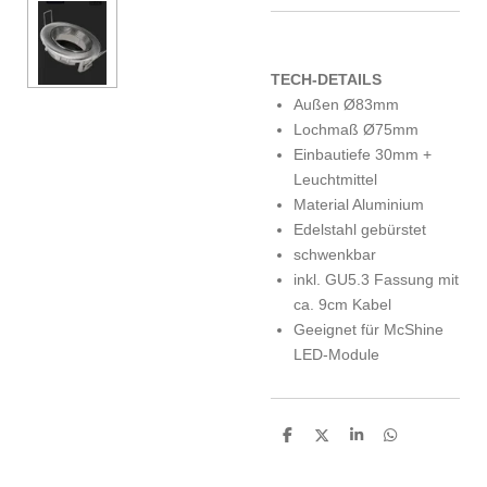
TECH-DETAILS
Außen Ø83mm
Lochmaß Ø75mm
Einbautiefe 30mm +
Leuchtmittel
Material Aluminium
Edelstahl gebürstet
schwenkbar
inkl. GU5.3 Fassung mit
ca. 9cm Kabel
Geeignet für McShine
LED-Module
T
T
T
T
e
e
e
e
i
i
i
i
l
l
l
l